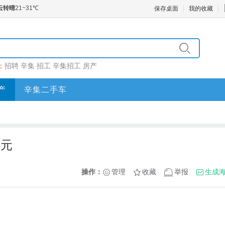
保存桌面
我的收藏
：
招聘
辛集
招工
辛集招工
房产
产
辛集二手车
万元
操作：
管理
收藏
举报
生成