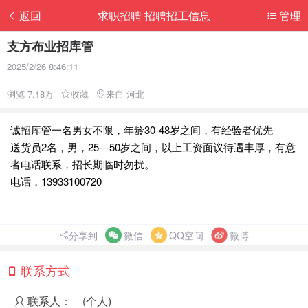
返回
求职招聘 招聘招工信息
管理
支方布业招库管
2025/2/26 8:46:11
浏览 7.18万
收藏
来自 河北
诚招库管一名男女不限，年龄30-48岁之间，有经验者优先
送货员2名，男，25—50岁之间，以上工资面议待遇丰厚，有意
者电话联系，招长期临时勿扰。
电话，13933100720
分享到
微信
QQ空间
微博
联系方式
联系人：
(个人)