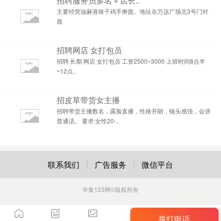
招聘服务员多名＋店长..
主要经营油麻港辣子鸡手擀面。地址在万达广场北3号门对
面
招聘网店 女打包员
招聘 长期 网店 女打包员 工资2500~3000 上班时间8点半
~12点..
招皮草带货女主播
招聘带货主播数名，露脸直播，性格开朗，镜头感强，会讲
普通话。 要求:女性20-..
联系我们
广告服务
微信平台
辛集123网
©版权所有
拨打电话