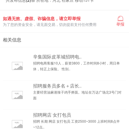
共发布信息
(2)
条 所在地：河北 石家庄 移动151卡
如遇无效、虚假、诈骗信息，请立即举报
举报
为了您的资金安全，请见面交易，切勿提前支付任何费用
相关信息
辛集国际皮革城招聘电..
招聘电商客服10人，薪资3800，工作时间8小时，周日单
休，转正上保险。 性别..
招聘服务员多名＋店长..
主要经营油麻港辣子鸡手擀面。地址在万达广场北3号门对
面
招聘网店 女打包员
招聘 长期 网店 女打包员 工资2500~3000 上班时间8点半
~12点..