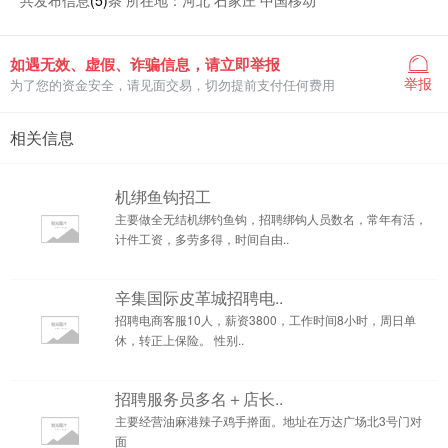
共发布信息
(5)
条 所在地：河北 石家庄 中国移动
如遇无效、虚假、诈骗信息，请立即举报
举报
为了您的资金安全，请见面交易，切勿提前支付任何费用
相关信息
机绑鱼钩招工
主要做全无结机绑钓鱼钩，招聘绑钩人员数名，常年有活，
计件工资，多劳多得，时间自由..
辛集国际皮革城招聘电..
招聘电商客服10人，薪资3800，工作时间8小时，周日单
休，转正上保险。 性别..
招聘服务员多名＋店长..
主要经营油麻港辣子鸡手擀面。地址在万达广场北3号门对
面