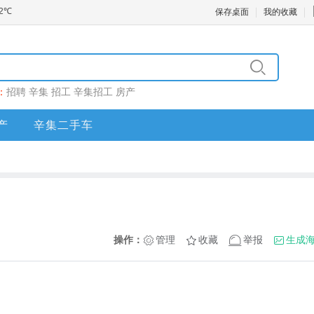
保存桌面
我的收藏
：
招聘
辛集
招工
辛集招工
房产
产
辛集二手车
操作：
管理
收藏
举报
生成